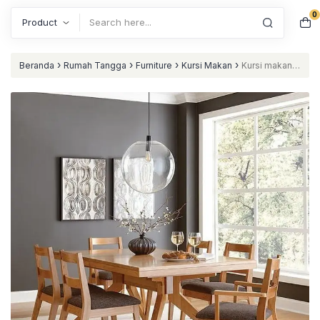
0
Search
›
›
›
›
Beranda
Rumah Tangga
Furniture
Kursi Makan
Kursi makan
kayu jati modern kursi makan terbaik nataliving furniture