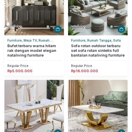
Furniture, Meja TV, Rumah
Furniture, Rumah Tangga, Sofa
Tangga
Bufet terbaru warna hitam
Sofa rotan outdoor terbaru
rak dengan model elegan
set sofa rotan sintetis full
nataliving furniture
bantalan nataliving furniture
Regular Price
Regular Price
Rp
5.000.000
Rp
16.000.000