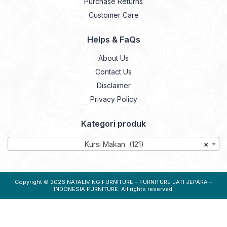
Purchase Returns
Customer Care
Helps & FaQs
About Us
Contact Us
Disclaimer
Privacy Policy
Kategori produk
Kursi Makan (121)
×
Copyright © 2026
NATALIVING FURNITURE – FURNITURE JATI JEPARA –
INDONESIA FURNITURE
. All rights reserved.