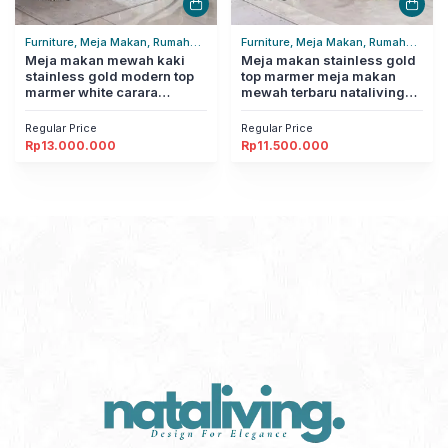
Furniture, Meja Makan, Rumah
Furniture, Meja Makan, Rumah
Tangga
Meja makan mewah kaki
Tangga
Meja makan stainless gold
stainless gold modern top
top marmer meja makan
marmer white carara
mewah terbaru nataliving
nataliving furniture
furniture
Regular Price
Regular Price
Rp
13.000.000
Rp
11.500.000