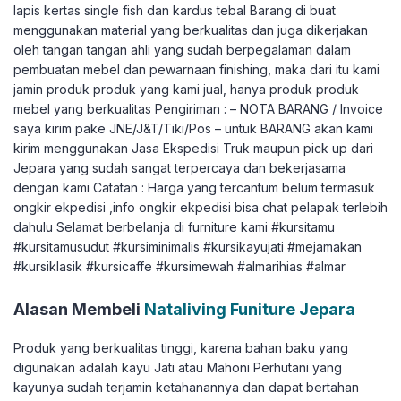
lapis kertas single fish dan kardus tebal Barang di buat
menggunakan material yang berkualitas dan juga dikerjakan
oleh tangan tangan ahli yang sudah berpegalaman dalam
pembuatan mebel dan pewarnaan finishing, maka dari itu kami
jamin produk produk yang kami jual, hanya produk produk
mebel yang berkualitas Pengiriman : – NOTA BARANG / Invoice
saya kirim pake JNE/J&T/Tiki/Pos – untuk BARANG akan kami
kirim menggunakan Jasa Ekspedisi Truk maupun pick up dari
Jepara yang sudah sangat terpercaya dan bekerjasama
dengan kami Catatan : Harga yang tercantum belum termasuk
ongkir ekpedisi ,info ongkir ekpedisi bisa chat pelapak terlebih
dahulu Selamat berbelanja di furniture kami #kursitamu
#kursitamusudut #kursiminimalis #kursikayujati #mejamakan
#kursiklasik #kursicaffe #kursimewah #almarihias #almar
Alasan Membeli
Nataliving Funiture Jepara
Produk yang berkualitas tinggi, karena bahan baku yang
digunakan adalah kayu Jati atau Mahoni Perhutani yang
kayunya sudah terjamin ketahanannya dan dapat bertahan