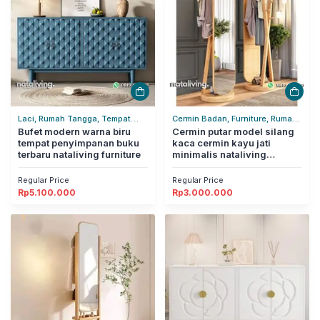
Laci, Rumah Tangga, Tempat
Cermin Badan, Furniture, Rumah
Penyimpanan
Bufet modern warna biru
Tangga
Cermin putar model silang
tempat penyimpanan buku
kaca cermin kayu jati
terbaru nataliving furniture
minimalis nataliving
furniture
Regular Price
Regular Price
Rp
5.100.000
Rp
3.000.000