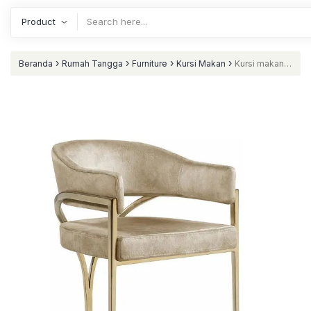
›
›
›
›
Beranda
Rumah Tangga
Furniture
Kursi Makan
Kursi makan
stainless gold kursi makan terbaru nataliving furniture