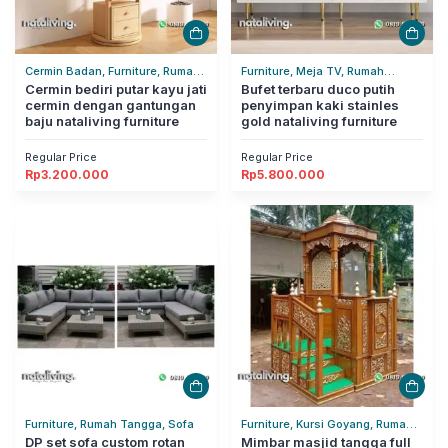
Cermin Badan, Furniture, Rumah
Furniture, Meja TV, Rumah
Tangga
Cermin bediri putar kayu jati
Tangga
Bufet terbaru duco putih
cermin dengan gantungan
penyimpan kaki stainles
baju nataliving furniture
gold nataliving furniture
Regular Price
Regular Price
Rp
3.200.000
Rp
5.800.000
Furniture, Rumah Tangga, Sofa
Furniture, Kursi Goyang, Rumah
DP set sofa custom rotan
Tangga
Mimbar masjid tangga full