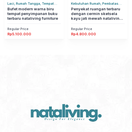
Laci, Rumah Tangga, Tempat
Kebutuhan Rumah, Pembatas
Penyimpanan
Bufet modern warna biru
Ruangan, Rumah Tangga
Penyekat ruangan terbaru
tempat penyimpanan buku
dengan cermin sketsela
terbaru nataliving furniture
kayu jati mewah nataliving
furniture
Regular Price
Regular Price
Rp
5.100.000
Rp
4.800.000