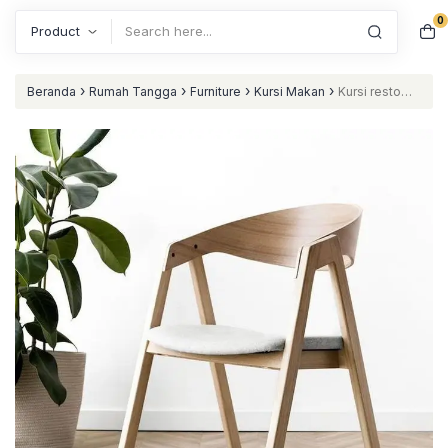
0
Search
›
›
›
›
Beranda
Rumah Tangga
Furniture
Kursi Makan
Kursi resto
terbaru kursi makan mewah kombinasi busa nataliving furniture