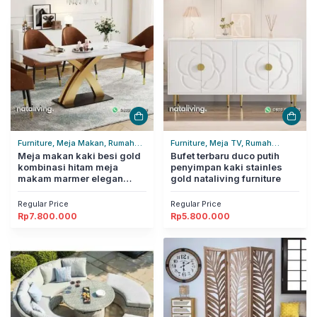
Furniture, Meja Makan, Rumah
Furniture, Meja TV, Rumah
Tangga
Meja makan kaki besi gold
Tangga
Bufet terbaru duco putih
kombinasi hitam meja
penyimpan kaki stainles
makam marmer elegan
gold nataliving furniture
nataliving furniture
Regular Price
Regular Price
Rp
7.800.000
Rp
5.800.000