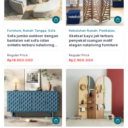
Furniture, Rumah Tangga, Sofa
Kebutuhan Rumah, Pembatas
Sofa jumbo outdoor dengan
Ruangan, Rumah Tangga
Sketsel kayu jati terbaru
bantalan set sofa rotan
penyekat ruangan motif
sintetis terbaru nataliving
elegan nataliving furniture
furniture
Regular Price
Regular Price
Rp
18.500.000
Rp
2.900.000