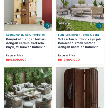
Kebutuhan Rumah, Pembatas
Furniture, Rumah Tangga, Sofa
Ruangan, Rumah Tangga
Penyekat ruangan terbaru
Sofa rotan outdoor kayu jati
dengan cermin sketsela
kombinasi rotan sintetis
kayu jati mewah nataliving
dengan bantalan nataliving
furniture
furniture
Regular Price
Regular Price
Rp
4.800.000
Rp
12.500.000