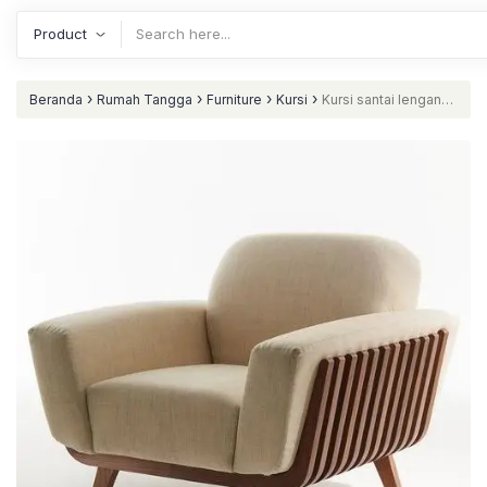
›
›
›
›
Beranda
Rumah Tangga
Furniture
Kursi
Kursi santai lengan
jari jari kayu jati kursi teras modern nataliving furniture