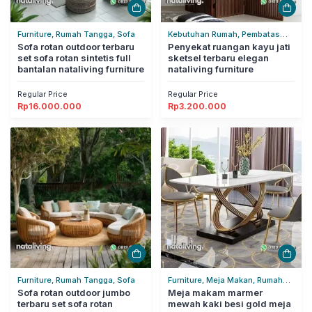
Furniture, Rumah Tangga, Sofa
Kebutuhan Rumah, Pembatas
Sofa rotan outdoor terbaru
Ruangan, Rumah Tangga
Penyekat ruangan kayu jati
set sofa rotan sintetis full
sketsel terbaru elegan
bantalan nataliving furniture
nataliving furniture
Regular Price
Regular Price
Rp
16.000.000
Rp
3.200.000
Furniture, Rumah Tangga, Sofa
Furniture, Meja Makan, Rumah
Sofa rotan outdoor jumbo
Tangga
Meja makam marmer
terbaru set sofa rotan
mewah kaki besi gold meja