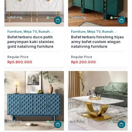
Furniture, Meja TV, Rumah
Furniture, Meja TV, Rumah
Tangga
Bufet terbaru duco putih
Tangga
Bufet terbaru finishing hijau
penyimpan kaki stainles
army bufet custom elegan
gold nataliving furniture
nataliving furniture
Regular Price
Regular Price
Rp
5.800.000
Rp
5.200.000