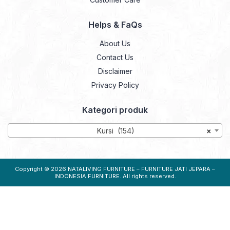
Helps & FaQs
About Us
Contact Us
Disclaimer
Privacy Policy
Kategori produk
Kursi (154)
×
Copyright © 2026
NATALIVING FURNITURE – FURNITURE JATI JEPARA –
INDONESIA FURNITURE
. All rights reserved.