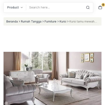
0
Search
›
›
›
›
Beranda
Rumah Tangga
Furniture
Kursi
Kursi tamu mewah
terbaru kursi tamu terbaik full busa nataliving furniture