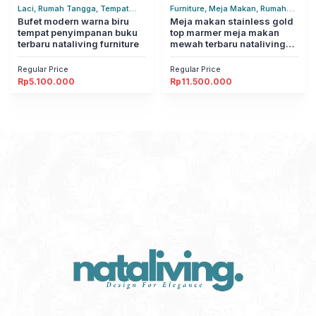
Laci, Rumah Tangga, Tempat
Furniture, Meja Makan, Rumah
Penyimpanan
Bufet modern warna biru
Tangga
Meja makan stainless gold
tempat penyimpanan buku
top marmer meja makan
terbaru nataliving furniture
mewah terbaru nataliving
furniture
Regular Price
Regular Price
Rp
5.100.000
Rp
11.500.000