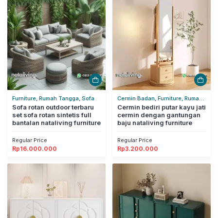
Furniture, Rumah Tangga, Sofa
Cermin Badan, Furniture, Rumah
Sofa rotan outdoor terbaru
Tangga
Cermin bediri putar kayu jati
set sofa rotan sintetis full
cermin dengan gantungan
bantalan nataliving furniture
baju nataliving furniture
Regular Price
Regular Price
Rp
16.000.000
Rp
3.200.000