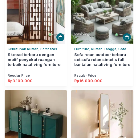
Kebutuhan Rumah, Pembatas
Furniture, Rumah Tangga, Sofa
Ruangan, Rumah Tangga
Sketsel terbaru dengan
Sofa rotan outdoor terbaru
motif penyekat ruangan
set sofa rotan sintetis full
terbaik nataliving furniture
bantalan nataliving furniture
Regular Price
Regular Price
Rp
3.100.000
Rp
16.000.000