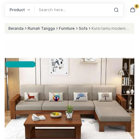
0
Search
›
›
›
›
Beranda
Rumah Tangga
Furniture
Sofa
Kursi tamu modern
model sudut sofa sudut terbaik nataliving furniture