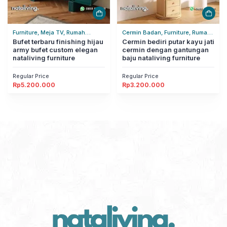
Furniture, Meja TV, Rumah
Cermin Badan, Furniture, Rumah
Tangga
Bufet terbaru finishing hijau
Tangga
Cermin bediri putar kayu jati
army bufet custom elegan
cermin dengan gantungan
nataliving furniture
baju nataliving furniture
Regular Price
Regular Price
Rp
5.200.000
Rp
3.200.000