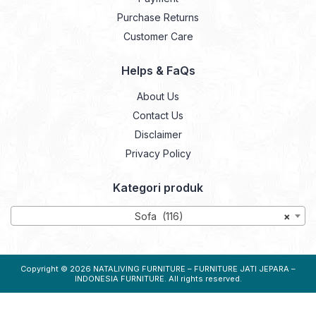
Purchase Returns
Customer Care
Helps & FaQs
About Us
Contact Us
Disclaimer
Privacy Policy
Kategori produk
Sofa (116)
×
Copyright © 2026
NATALIVING FURNITURE – FURNITURE JATI JEPARA –
INDONESIA FURNITURE
. All rights reserved.