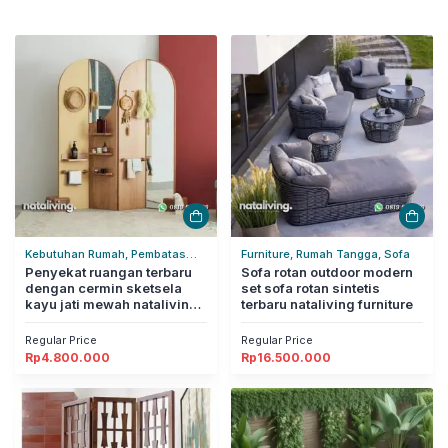
Kebutuhan Rumah, Pembatas
Furniture, Rumah Tangga, Sofa
Ruangan, Rumah Tangga
Penyekat ruangan terbaru
Sofa rotan outdoor modern
dengan cermin sketsela
set sofa rotan sintetis
kayu jati mewah nataliving
terbaru nataliving furniture
furniture
Regular Price
Regular Price
Rp
4.800.000
Rp
16.500.000