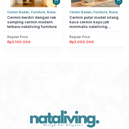
Cermin Badan, Furniture, Rumah
Cermin Badan, Furniture, Rumah
Tangga
Cermin berdiri dengan rak
Tangga
Cermin putar model silang
samping cermin modern
kaca cermin kayu jati
terbaru nataliving furniture
minimalis nataliving
furniture
Regular Price
Regular Price
Rp
3.100.000
Rp
3.000.000