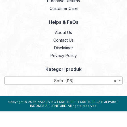
Purchase Returns
Customer Care
Helps & FaQs
About Us
Contact Us
Disclaimer
Privacy Policy
Kategori produk
Sofa (116)
×
Copyright © 2026
NATALIVING FURNITURE – FURNITURE JATI JEPARA –
INDONESIA FURNITURE
. All rights reserved.