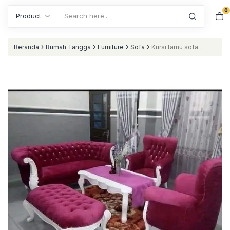
0
Search
›
›
›
›
Beranda
Rumah Tangga
Furniture
Sofa
Kursi tamu sofa
terbaru kursi tamu mewah nataliving furniture