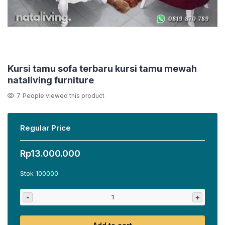
Kursi tamu sofa terbaru kursi tamu mewah
nataliving furniture
7
People viewed this product
Regular Price
Rp
13.000.000
Stok 100000
-
+