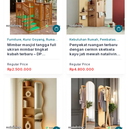
Furniture, Kursi Goyang, Rumah
Kebutuhan Rumah, Pembatas
Tangga
Mimbar masjid tangga full
Ruangan, Rumah Tangga
Penyekat ruangan terbaru
ukiran mimbar tingkat
dengan cermin sketsela
kubah terbaru – DP
kayu jati mewah nataliving
nataliving furniture
furniture
Regular Price
Regular Price
Rp
2.500.000
Rp
4.800.000