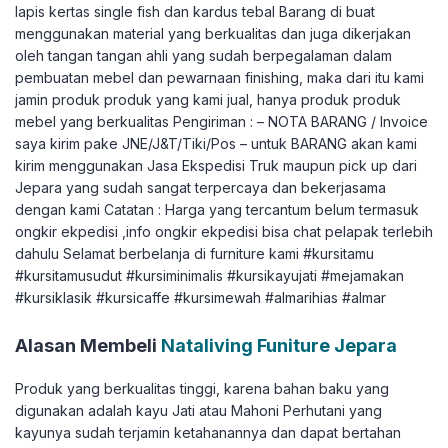
lapis kertas single fish dan kardus tebal Barang di buat
menggunakan material yang berkualitas dan juga dikerjakan
oleh tangan tangan ahli yang sudah berpegalaman dalam
pembuatan mebel dan pewarnaan finishing, maka dari itu kami
jamin produk produk yang kami jual, hanya produk produk
mebel yang berkualitas Pengiriman : – NOTA BARANG / Invoice
saya kirim pake JNE/J&T/Tiki/Pos – untuk BARANG akan kami
kirim menggunakan Jasa Ekspedisi Truk maupun pick up dari
Jepara yang sudah sangat terpercaya dan bekerjasama
dengan kami Catatan : Harga yang tercantum belum termasuk
ongkir ekpedisi ,info ongkir ekpedisi bisa chat pelapak terlebih
dahulu Selamat berbelanja di furniture kami #kursitamu
#kursitamusudut #kursiminimalis #kursikayujati #mejamakan
#kursiklasik #kursicaffe #kursimewah #almarihias #almar
Alasan Membeli
Nataliving Funiture Jepara
Produk yang berkualitas tinggi, karena bahan baku yang
digunakan adalah kayu Jati atau Mahoni Perhutani yang
kayunya sudah terjamin ketahanannya dan dapat bertahan