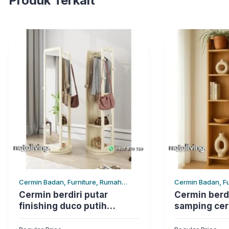
Produk Terkait
Cermin Badan, Furniture, Rumah
Cermin Badan, F
Tangga
Tangga
Cermin berdiri putar
Cermin berd
finishing duco putih
samping ce
cermin elegan terbaik
terbaru nata
nataliving furniture