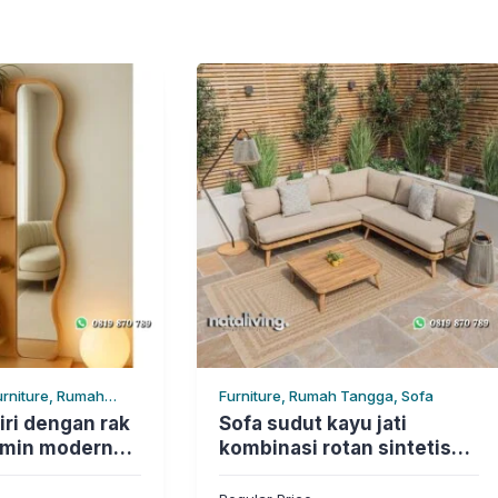
urniture, Rumah
Furniture, Rumah Tangga, Sofa
iri dengan rak
Sofa sudut kayu jati
rmin modern
kombinasi rotan sintetis
living furniture
full bantalan sofa outdoor
modern nataliving