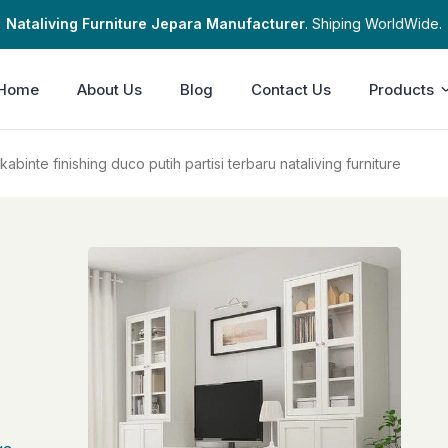
Nataliving Furniture Jepara Manufacturer
. Shiping WorldWide.
Home
About Us
Blog
Contact Us
Products
kabinte finishing duco putih partisi terbaru nataliving furniture