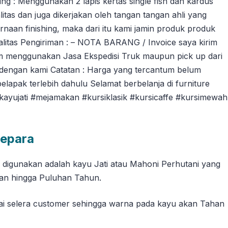
ng : Menggunakan 2 lapis kertas single fish dan kardus
tas dan juga dikerjakan oleh tangan tangan ahli yang
an finishing, maka dari itu kami jamin produk produk
litas Pengiriman : – NOTA BARANG / Invoice saya kirim
m menggunakan Jasa Ekspedisi Truk maupun pick up dari
dengan kami Catatan : Harga yang tercantum belum
pelapak terlebih dahulu Selamat berbelanja di furniture
ikayujati #mejamakan #kursiklasik #kursicaffe #kursimewah
Jepara
g digunakan adalah kayu Jati atau Mahoni Perhutani yang
han hingga Puluhan Tahun.
suai selera customer sehingga warna pada kayu akan Tahan