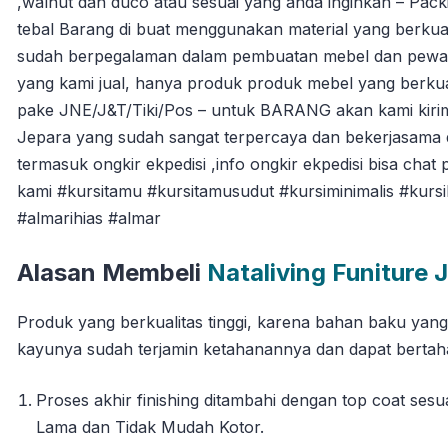
,walnut dan duco atau sesuai yang anda inginkan – Packi
tebal Barang di buat menggunakan material yang berkuali
sudah berpegalaman dalam pembuatan mebel dan pewarna
yang kami jual, hanya produk produk mebel yang berkua
pake JNE/J&T/Tiki/Pos – untuk BARANG akan kami kiri
Jepara yang sudah sangat terpercaya dan bekerjasama 
termasuk ongkir ekpedisi ,info ongkir ekpedisi bisa chat 
kami #kursitamu #kursitamusudut #kursiminimalis #kurs
#almarihias #almar
Alasan Membeli
Nataliving Funiture 
Produk yang berkualitas tinggi, karena bahan baku yan
kayunya sudah terjamin ketahanannya dan dapat berta
Proses akhir finishing ditambahi dengan top coat se
Lama dan Tidak Mudah Kotor.