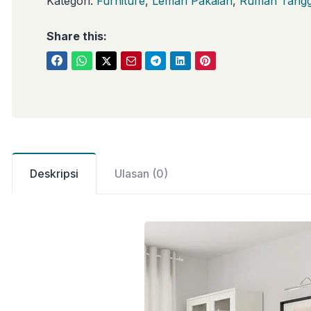
Kategori:
Furniture
,
Lemari Pakaian
,
Rumah Tang
Share this:
Deskripsi
Ulasan (0)