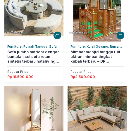
Furniture, Rumah Tangga, Sofa
Furniture, Kursi Goyang, Rumah
Sofa jumbo outdoor dengan
Tangga
Mimbar masjid tangga full
bantalan set sofa rotan
ukiran mimbar tingkat
sintetis terbaru nataliving
kubah terbaru – DP
furniture
nataliving furniture
Regular Price
Regular Price
Rp
18.500.000
Rp
2.500.000