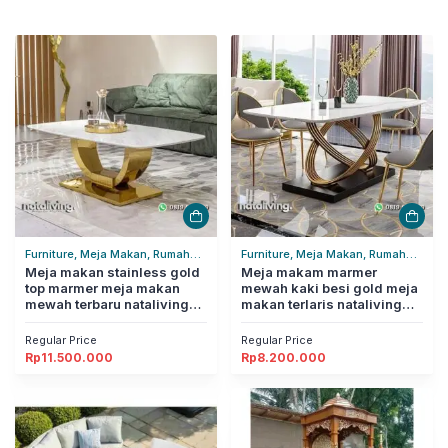
Furniture, Meja Makan, Rumah
Furniture, Meja Makan, Rumah
Tangga
Meja makan stainless gold
Tangga
Meja makam marmer
top marmer meja makan
mewah kaki besi gold meja
mewah terbaru nataliving
makan terlaris nataliving
furniture
furniture
Regular Price
Regular Price
Rp
11.500.000
Rp
8.200.000