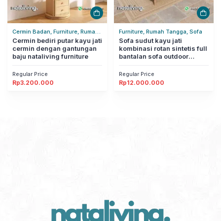
Cermin Badan, Furniture, Rumah
Furniture, Rumah Tangga, Sofa
Tangga
Cermin bediri putar kayu jati
Sofa sudut kayu jati
cermin dengan gantungan
kombinasi rotan sintetis full
baju nataliving furniture
bantalan sofa outdoor
modern nataliving furniture
Regular Price
Regular Price
Rp
3.200.000
Rp
12.000.000