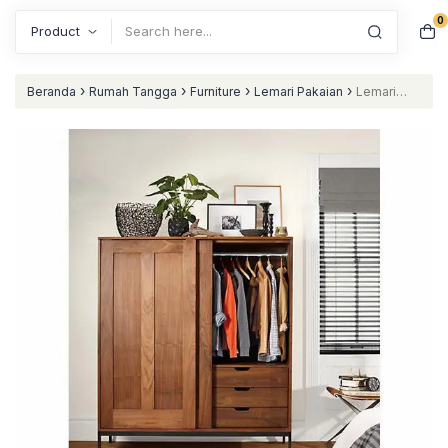
0
Search
›
›
›
›
Beranda
Rumah Tangga
Furniture
Lemari Pakaian
Lemari
pakaian pintu sleding kaki besi almari pakaian kayu jati tpk
nataliving furniture