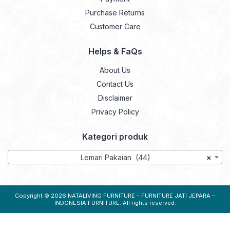
Purchase Returns
Customer Care
Helps & FaQs
About Us
Contact Us
Disclaimer
Privacy Policy
Kategori produk
Lemari Pakaian (44)
×
Copyright © 2026
NATALIVING FURNITURE – FURNITURE JATI JEPARA –
INDONESIA FURNITURE
. All rights reserved.