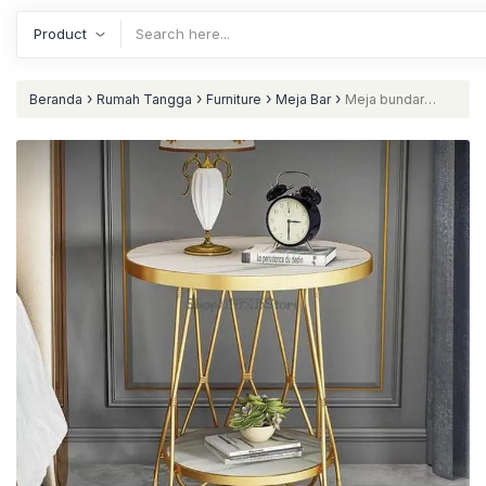
›
›
›
›
Beranda
Rumah Tangga
Furniture
Meja Bar
Meja bundar
kecil besi finishing gold top marmer double nataliving furniture