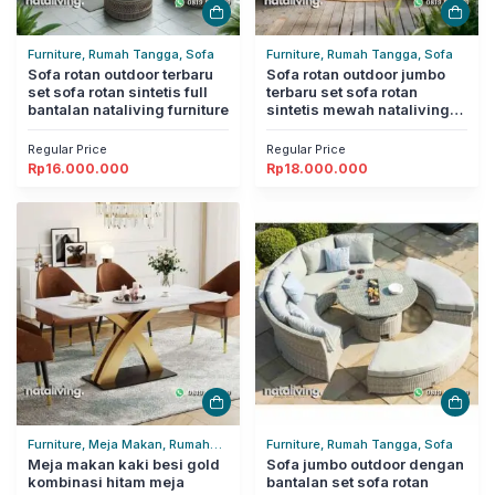
Furniture, Rumah Tangga, Sofa
Furniture, Rumah Tangga, Sofa
Sofa rotan outdoor terbaru
Sofa rotan outdoor jumbo
set sofa rotan sintetis full
terbaru set sofa rotan
bantalan nataliving furniture
sintetis mewah nataliving
furniture
Regular Price
Regular Price
Rp
16.000.000
Rp
18.000.000
Furniture, Meja Makan, Rumah
Furniture, Rumah Tangga, Sofa
Tangga
Meja makan kaki besi gold
Sofa jumbo outdoor dengan
kombinasi hitam meja
bantalan set sofa rotan