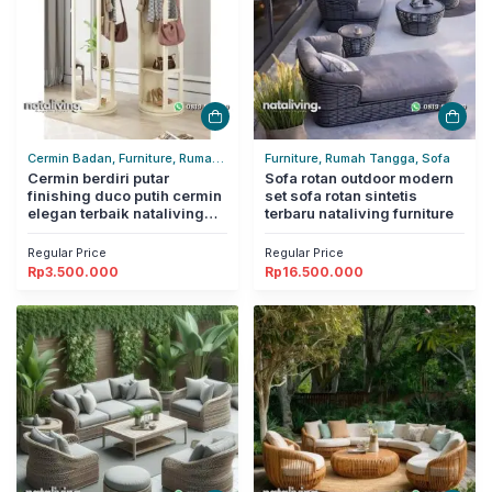
Cermin Badan, Furniture, Rumah
Furniture, Rumah Tangga, Sofa
Tangga
Cermin berdiri putar
Sofa rotan outdoor modern
finishing duco putih cermin
set sofa rotan sintetis
elegan terbaik nataliving
terbaru nataliving furniture
furniture
Regular Price
Regular Price
Rp
3.500.000
Rp
16.500.000