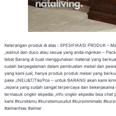
Keterangan produk di atas : SPESIFIKASI PRODUK – Materia
,walnut dan duco atau sesuai yang anda inginkan – Packi
tebal Barang di buat menggunakan material yang berkuali
sudah berpegalaman dalam pembuatan mebel dan pewarna
yang kami jual, hanya produk produk mebel yang berkua
pake JNE/J&T/Tiki/Pos – untuk BARANG akan kami kiri
Jepara yang sudah sangat terpercaya dan bekerjasama 
termasuk ongkir ekpedisi ,info ongkir ekpedisi bisa chat 
kami #kursitamu #kursitamusudut #kursiminimalis #kurs
#almarihias #almar