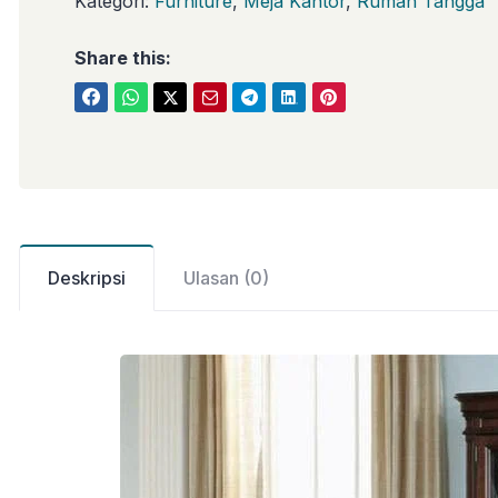
Kategori:
Furniture
,
Meja Kantor
,
Rumah Tangga
Share this:
Deskripsi
Ulasan (0)