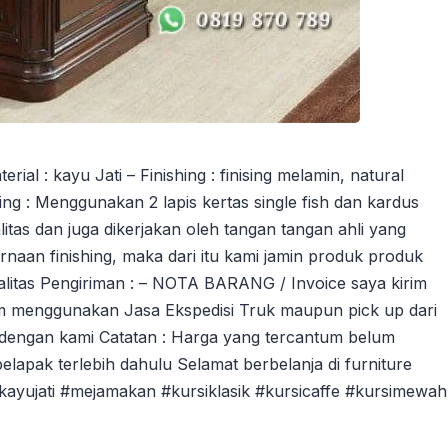
l : kayu Jati – Finishing : finising melamin, natural
ng : Menggunakan 2 lapis kertas single fish dan kardus
tas dan juga dikerjakan oleh tangan tangan ahli yang
an finishing, maka dari itu kami jamin produk produk
litas Pengiriman : – NOTA BARANG / Invoice saya kirim
m menggunakan Jasa Ekspedisi Truk maupun pick up dari
dengan kami Catatan : Harga yang tercantum belum
pelapak terlebih dahulu Selamat berbelanja di furniture
ikayujati #mejamakan #kursiklasik #kursicaffe #kursimewah