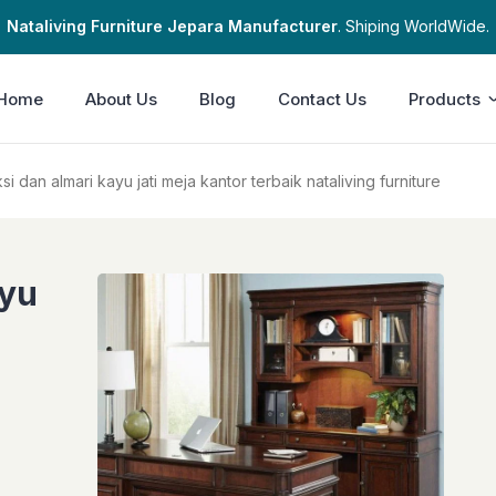
Nataliving Furniture Jepara Manufacturer
. Shiping WorldWide.
Home
About Us
Blog
Contact Us
Products
si dan almari kayu jati meja kantor terbaik nataliving furniture
ayu