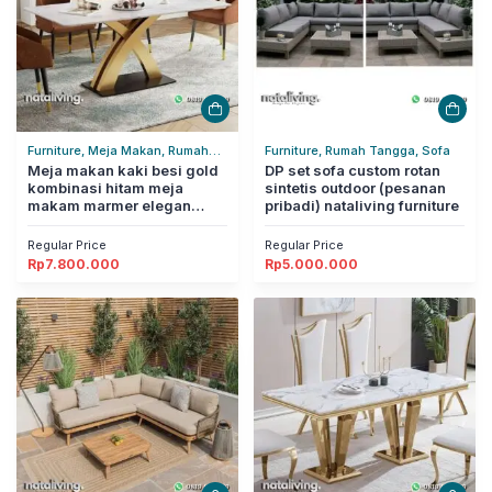
Furniture, Meja Makan, Rumah
Furniture, Rumah Tangga, Sofa
Tangga
Meja makan kaki besi gold
DP set sofa custom rotan
kombinasi hitam meja
sintetis outdoor (pesanan
makam marmer elegan
pribadi) nataliving furniture
nataliving furniture
Regular Price
Regular Price
Rp
7.800.000
Rp
5.000.000