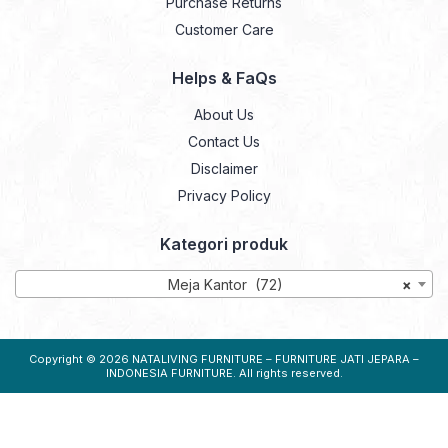
Purchase Returns
Customer Care
Helps & FaQs
About Us
Contact Us
Disclaimer
Privacy Policy
Kategori produk
Meja Kantor (72)
×
Copyright © 2026
NATALIVING FURNITURE – FURNITURE JATI JEPARA –
INDONESIA FURNITURE
. All rights reserved.