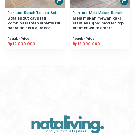
Furniture, Rumah Tangga, Sofa
Furniture, Meja Makan, Rumah
Sofa sudut kayu jati
Tangga
Meja makan mewah kaki
kombinasi rotan sintetis full
stainless gold modern top
bantalan sofa outdoor
marmer white carara
modern nataliving furniture
nataliving furniture
Regular Price
Regular Price
Rp
12.000.000
Rp
13.000.000