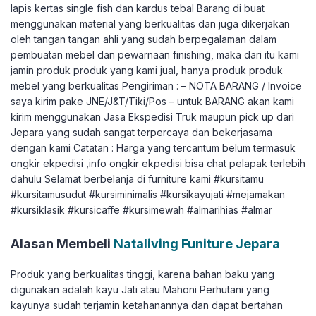
lapis kertas single fish dan kardus tebal Barang di buat
menggunakan material yang berkualitas dan juga dikerjakan
oleh tangan tangan ahli yang sudah berpegalaman dalam
pembuatan mebel dan pewarnaan finishing, maka dari itu kami
jamin produk produk yang kami jual, hanya produk produk
mebel yang berkualitas Pengiriman : – NOTA BARANG / Invoice
saya kirim pake JNE/J&T/Tiki/Pos – untuk BARANG akan kami
kirim menggunakan Jasa Ekspedisi Truk maupun pick up dari
Jepara yang sudah sangat terpercaya dan bekerjasama
dengan kami Catatan : Harga yang tercantum belum termasuk
ongkir ekpedisi ,info ongkir ekpedisi bisa chat pelapak terlebih
dahulu Selamat berbelanja di furniture kami #kursitamu
#kursitamusudut #kursiminimalis #kursikayujati #mejamakan
#kursiklasik #kursicaffe #kursimewah #almarihias #almar
Alasan Membeli
Nataliving Funiture Jepara
Produk yang berkualitas tinggi, karena bahan baku yang
digunakan adalah kayu Jati atau Mahoni Perhutani yang
kayunya sudah terjamin ketahanannya dan dapat bertahan