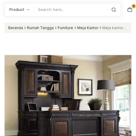
0
Search
›
›
›
›
Beranda
Rumah Tangga
Furniture
Meja Kantor
Meja kantor
terbaru kayu jati lemari kerja terbaik nataliving furniture