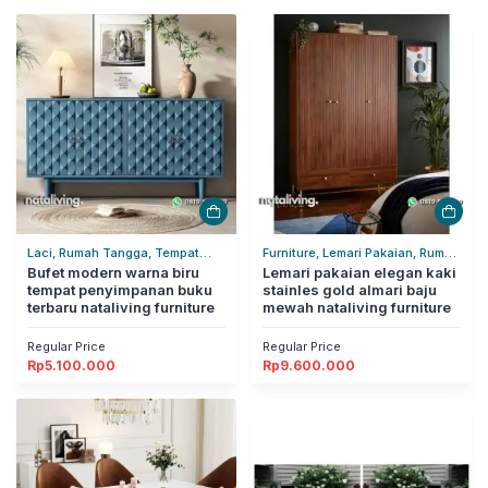
Laci, Rumah Tangga, Tempat
Furniture, Lemari Pakaian, Rumah
Penyimpanan
Bufet modern warna biru
Tangga
Lemari pakaian elegan kaki
tempat penyimpanan buku
stainles gold almari baju
terbaru nataliving furniture
mewah nataliving furniture
Regular Price
Regular Price
Rp
5.100.000
Rp
9.600.000