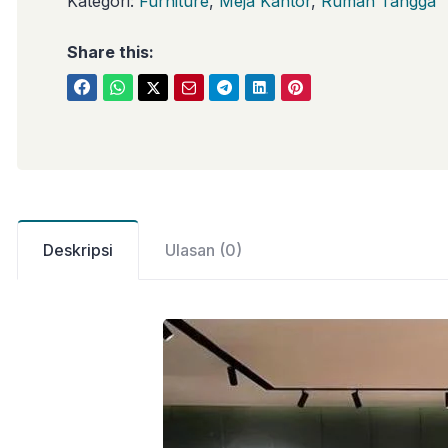
Kategori:
Furniture
,
Meja Kantor
,
Rumah Tangga
Share this:
Deskripsi
Ulasan (0)