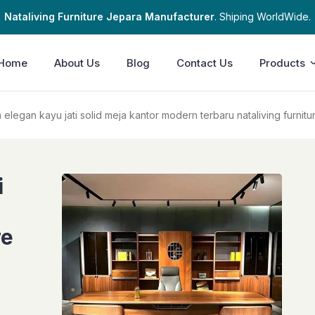
Nataliving Furniture Jepara Manufacturer
. Shiping WorldWide.
Home
About Us
Blog
Contact Us
Products
 elegan kayu jati solid meja kantor modern terbaru nataliving furnitu
i
re