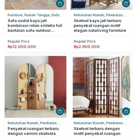
Furniture, Rumah Tangga, Sofa
Kebutuhan Rumah, Pembatas
Sofa sudut kayu jati
Ruangan, Rumah Tangga
Sketsel kayu jati terbaru
kombinasi rotan sintetis full
penyekat ruangan motif
bantalan sofa outdoor
elegan nataliving furniture
modern nataliving furniture
Regular Price
Regular Price
Rp
12.000.000
Rp
2.900.000
Kebutuhan Rumah, Pembatas
Kebutuhan Rumah, Pembatas
Ruangan, Rumah Tangga
Penyekat ruangan terbaru
Ruangan, Rumah Tangga
Sketsel terbaru dengan
dengan cermin sketsela
motif penyekat ruangan