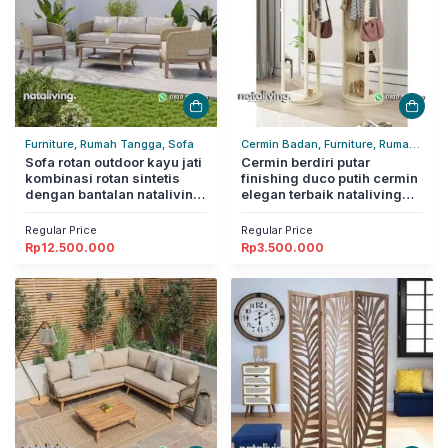
Furniture, Rumah Tangga, Sofa
Cermin Badan, Furniture, Rumah
Sofa rotan outdoor kayu jati
Tangga
Cermin berdiri putar
kombinasi rotan sintetis
finishing duco putih cermin
dengan bantalan nataliving
elegan terbaik nataliving
furniture
furniture
Regular Price
Regular Price
Rp
12.500.000
Rp
3.500.000