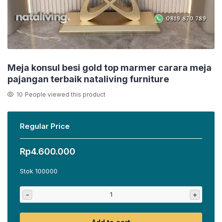
Meja konsul besi gold top marmer carara meja
pajangan terbaik nataliving furniture
10
People viewed this product
Regular Price
Rp
4.600.000
Stok 100000
-
+