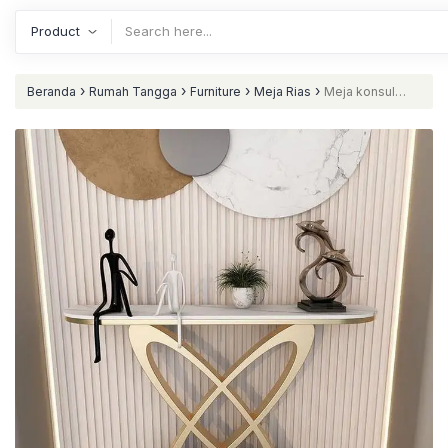
›
›
›
›
Beranda
Rumah Tangga
Furniture
Meja Rias
Meja konsul
besi gold top marmer carara meja pajangan terbaik nataliving
furniture