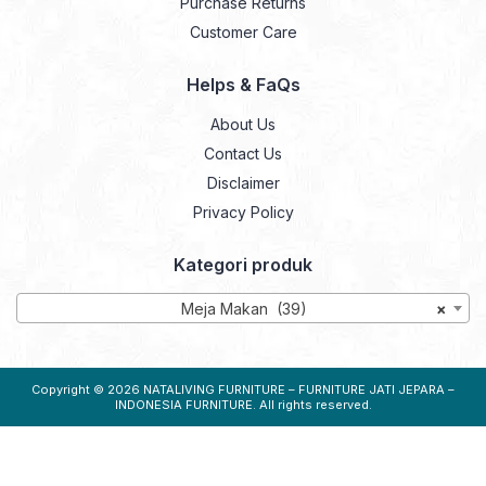
Purchase Returns
Customer Care
Helps & FaQs
About Us
Contact Us
Disclaimer
Privacy Policy
Kategori produk
Meja Makan (39)
×
Copyright © 2026
NATALIVING FURNITURE – FURNITURE JATI JEPARA –
INDONESIA FURNITURE
. All rights reserved.