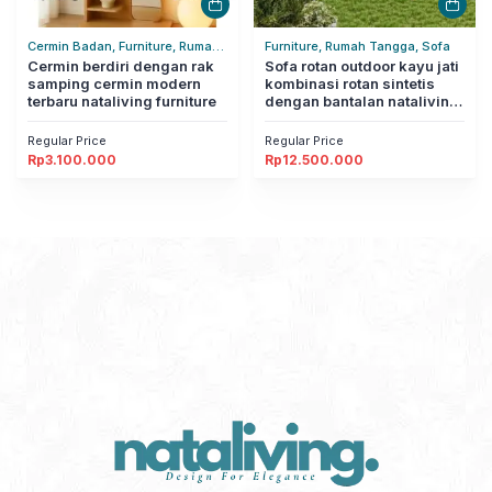
Cermin Badan, Furniture, Rumah
Furniture, Rumah Tangga, Sofa
Tangga
Cermin berdiri dengan rak
Sofa rotan outdoor kayu jati
samping cermin modern
kombinasi rotan sintetis
terbaru nataliving furniture
dengan bantalan nataliving
furniture
Regular Price
Regular Price
Rp
3.100.000
Rp
12.500.000