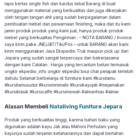
lapis kertas single fish dan kardus tebal Barang di buat
menggunakan material yang berkualitas dan juga dikerjakan
oleh tangan tangan ahli yang sudah berpegalaman dalam
pembuatan mebel dan pewarnaan finishing, maka dari itu kami
jamin produk produk yang kami jual, hanya produk produk
mebel yang berkualitas Pengiriman : – NOTA BARANG / Invoice
saya kirim pake JNE/J&T/Tiki/Pos – untuk BARANG akan kami
kirim menggunakan Jasa Ekspedisi Truk maupun pick up dari
Jepara yang sudah sangat terpercaya dan bekerjasama
dengan kami Catatan : Harga yang tercantum belum termasuk
ongkir ekpedisi ,info ongkir ekpedisi bisa chat pelapak terlebih
dahulu Selamat berbelanja di furniture kami #kursitamu
#kursitamusudut #kursiminimalis #kursikayujati #mejamakan
#kursiklasik #kursicaffe #kursimewah #almarihias #almar
Alasan Membeli
Nataliving Funiture Jepara
Produk yang berkualitas tinggi, karena bahan baku yang
digunakan adalah kayu Jati atau Mahoni Perhutani yang
kayunya sudah terjamin ketahanannya dan dapat bertahan