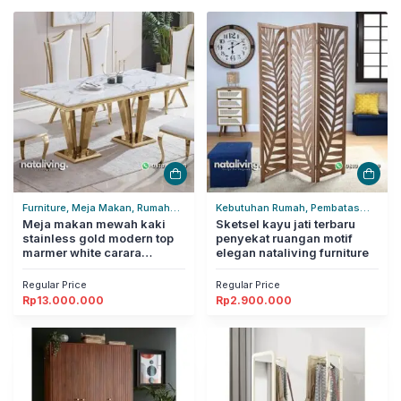
Furniture, Meja Makan, Rumah
Kebutuhan Rumah, Pembatas
Tangga
Meja makan mewah kaki
Ruangan, Rumah Tangga
Sketsel kayu jati terbaru
stainless gold modern top
penyekat ruangan motif
marmer white carara
elegan nataliving furniture
nataliving furniture
Regular Price
Regular Price
Rp
13.000.000
Rp
2.900.000