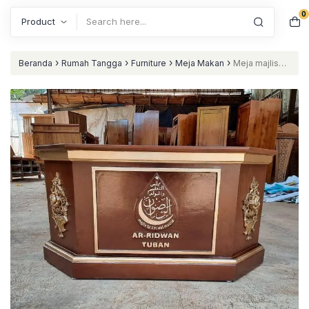
0
Search
›
›
›
›
Beranda
Rumah Tangga
Furniture
Meja Makan
Meja majlis
kayu jati meja ngaji terbaru nataliving furniture