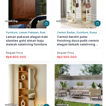
Furniture, Lemari Pakaian, Rumah
Cermin Badan, Furniture, Rumah
Tangga
Lemari pakaian elegan kaki
Tangga
Cermin berdiri putar
stainles gold almari baju
finishing duco putih cermin
mewah nataliving furniture
elegan terbaik nataliving
furniture
Regular Price
Regular Price
Rp
9.600.000
Rp
3.500.000