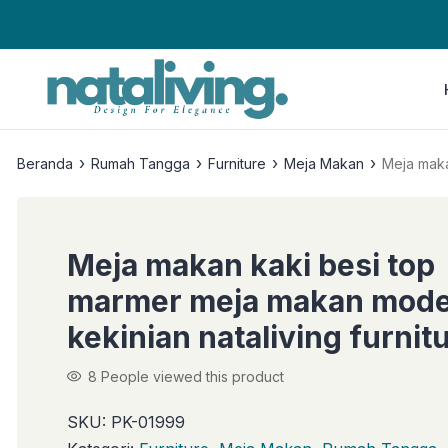
›
›
›
›
Beranda
Rumah Tangga
Furniture
Meja Makan
Meja maka
Meja makan kaki besi top
marmer meja makan mod
kekinian nataliving furnit
8
People viewed this product
SKU:
PK-01999