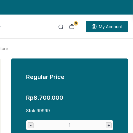
0
My Account
iture
Regular Price
Rp
8.700.000
Stok 99999
-
+