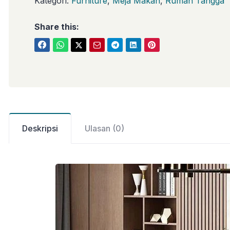
Kategori:
Furniture
,
Meja Makan
,
Rumah Tangga
Share this:
Deskripsi
Ulasan (0)