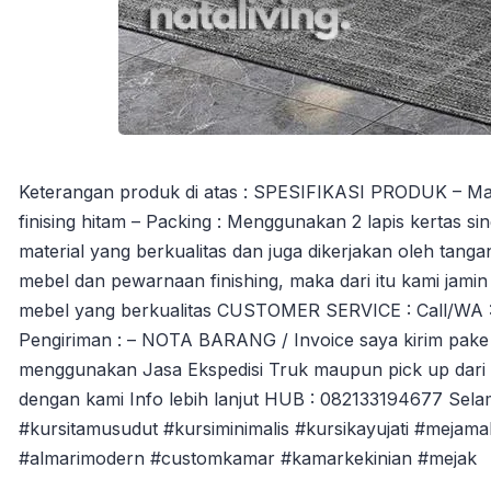
Keterangan produk di atas : SPESIFIKASI PRODUK – Materi
finising hitam – Packing : Menggunakan 2 lapis kertas s
material yang berkualitas dan juga dikerjakan oleh ta
mebel dan pewarnaan finishing, maka dari itu kami jami
mebel yang berkualitas CUSTOMER SERVICE : Call/WA : 08
Pengiriman : – NOTA BARANG / Invoice saya kirim pake
menggunakan Jasa Ekspedisi Truk maupun pick up dari
dengan kami Info lebih lanjut HUB : 082133194677 Selam
#kursitamusudut #kursiminimalis #kursikayujati #mejama
#almarimodern #customkamar #kamarkekinian #mejak