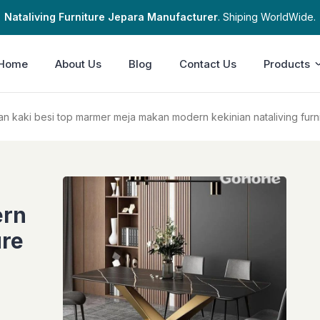
Nataliving Furniture Jepara Manufacturer
. Shiping WorldWide.
Home
About Us
Blog
Contact Us
Products
n kaki besi top marmer meja makan modern kekinian nataliving furn
ern
ure