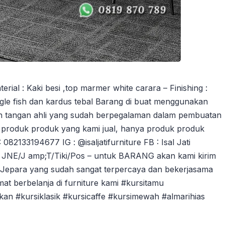
al : Kaki besi ,top marmer white carara – Finishing :
ingle fish dan kardus tebal Barang di buat menggunakan
ngan tangan ahli yang sudah berpegalaman dalam pembuatan
n produk produk yang kami jual, hanya produk produk
2133194677 IG : @isaljatifurniture FB : Isal Jati
 JNE/J amp;T/Tiki/Pos – untuk BARANG akan kami kirim
 Jepara yang sudah sangat terpercaya dan bekerjasama
at berbelanja di furniture kami #kursitamu
kan #kursiklasik #kursicaffe #kursimewah #almarihias