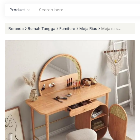
›
›
›
›
Beranda
Rumah Tangga
Furniture
Meja Rias
Meja rias
terbaru dengan kombinasi rotan alami meja rias kekinian nataliving
furniture