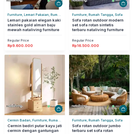
Furniture, Lemari Pakaian, Rumah
Furniture, Rumah Tangga, Sofa
Tangga
Lemari pakaian elegan kaki
Sofa rotan outdoor modern
stainles gold almari baju
set sofa rotan sintetis
mewah nataliving furniture
terbaru nataliving furniture
Regular Price
Regular Price
Rp
9.600.000
Rp
16.500.000
Cermin Badan, Furniture, Rumah
Furniture, Rumah Tangga, Sofa
Tangga
Cermin bediri putar kayu jati
Sofa rotan outdoor jumbo
cermin dengan gantungan
terbaru set sofa rotan