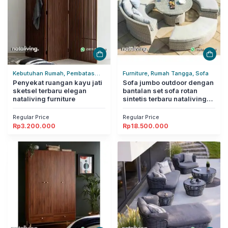
Kebutuhan Rumah, Pembatas
Furniture, Rumah Tangga, Sofa
Ruangan, Rumah Tangga
Penyekat ruangan kayu jati
Sofa jumbo outdoor dengan
sketsel terbaru elegan
bantalan set sofa rotan
nataliving furniture
sintetis terbaru nataliving
furniture
Regular Price
Regular Price
Rp
3.200.000
Rp
18.500.000