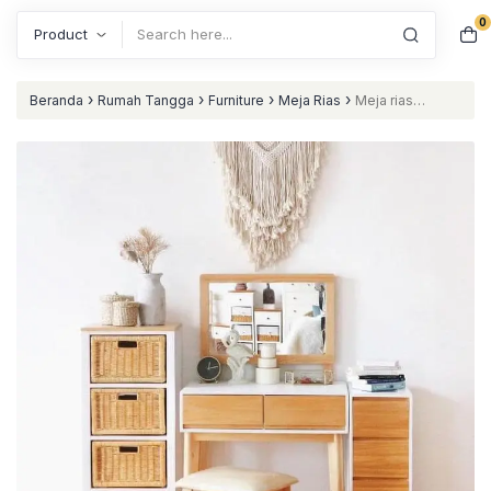
0
Search
›
›
›
›
Beranda
Rumah Tangga
Furniture
Meja Rias
Meja rias
terbaru laci rotan meja rias artis kombinasi natural duco nataliving
furniture