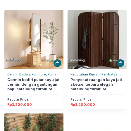
Cermin Badan, Furniture, Rumah
Kebutuhan Rumah, Pembatas
Tangga
Cermin bediri putar kayu jati
Ruangan, Rumah Tangga
Penyekat ruangan kayu jati
cermin dengan gantungan
sketsel terbaru elegan
baju nataliving furniture
nataliving furniture
Regular Price
Regular Price
Rp
3.200.000
Rp
3.200.000