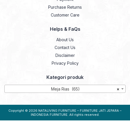
Purchase Returns
Customer Care
Helps & FaQs
About Us
Contact Us
Disclaimer
Privacy Policy
Kategori produk
Meja Rias (65)
×
Copyright © 2026
NATALIVING FURNITURE – FURNITURE JATI JEPARA –
INDONESIA FURNITURE
. All rights reserved.