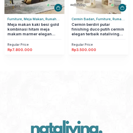
Furniture, Meja Makan, Rumah
Cermin Badan, Furniture, Rumah
Tangga
Meja makan kaki besi gold
Tangga
Cermin berdiri putar
kombinasi hitam meja
finishing duco putih cermin
makam marmer elegan
elegan terbaik nataliving
nataliving furniture
furniture
Regular Price
Regular Price
Rp
7.800.000
Rp
3.500.000