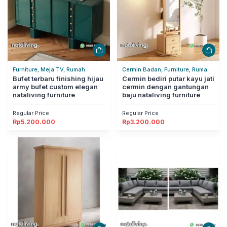
Furniture, Meja TV, Rumah
Cermin Badan, Furniture, Rumah
Tangga
Bufet terbaru finishing hijau
Tangga
Cermin bediri putar kayu jati
army bufet custom elegan
cermin dengan gantungan
nataliving furniture
baju nataliving furniture
Regular Price
Regular Price
Rp
5.200.000
Rp
3.200.000