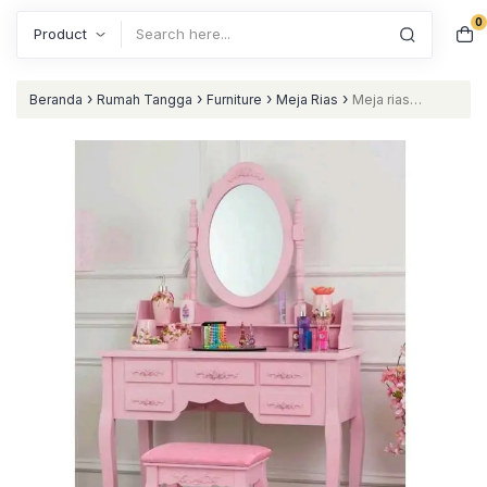
0
Search
›
›
›
›
Beranda
Rumah Tangga
Furniture
Meja Rias
Meja rias
terbaru meja konsul finishing pink tolet terbaik nataliving furniture