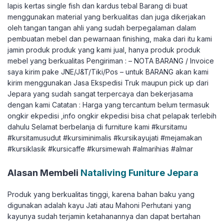
lapis kertas single fish dan kardus tebal Barang di buat
menggunakan material yang berkualitas dan juga dikerjakan
oleh tangan tangan ahli yang sudah berpegalaman dalam
pembuatan mebel dan pewarnaan finishing, maka dari itu kami
jamin produk produk yang kami jual, hanya produk produk
mebel yang berkualitas Pengiriman : – NOTA BARANG / Invoice
saya kirim pake JNE/J&T/Tiki/Pos – untuk BARANG akan kami
kirim menggunakan Jasa Ekspedisi Truk maupun pick up dari
Jepara yang sudah sangat terpercaya dan bekerjasama
dengan kami Catatan : Harga yang tercantum belum termasuk
ongkir ekpedisi ,info ongkir ekpedisi bisa chat pelapak terlebih
dahulu Selamat berbelanja di furniture kami #kursitamu
#kursitamusudut #kursiminimalis #kursikayujati #mejamakan
#kursiklasik #kursicaffe #kursimewah #almarihias #almar
Alasan Membeli
Nataliving Funiture Jepara
Produk yang berkualitas tinggi, karena bahan baku yang
digunakan adalah kayu Jati atau Mahoni Perhutani yang
kayunya sudah terjamin ketahanannya dan dapat bertahan