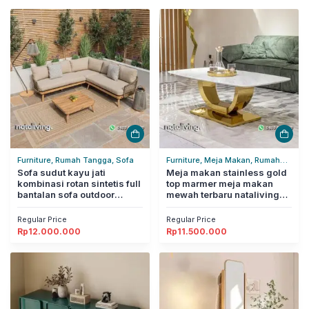
Furniture, Rumah Tangga, Sofa
Furniture, Meja Makan, Rumah
Sofa sudut kayu jati
Tangga
Meja makan stainless gold
kombinasi rotan sintetis full
top marmer meja makan
bantalan sofa outdoor
mewah terbaru nataliving
modern nataliving furniture
furniture
Regular Price
Regular Price
Rp
12.000.000
Rp
11.500.000