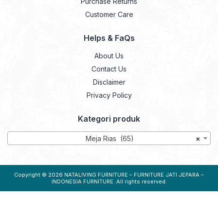
Purchase Returns
Customer Care
Helps & FaQs
About Us
Contact Us
Disclaimer
Privacy Policy
Kategori produk
Meja Rias (65)
×
Copyright © 2026
NATALIVING FURNITURE – FURNITURE JATI JEPARA –
INDONESIA FURNITURE
. All rights reserved.