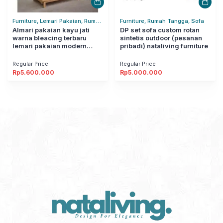
Furniture, Lemari Pakaian, Rumah
Furniture, Rumah Tangga, Sofa
Tangga
Almari pakaian kayu jati
DP set sofa custom rotan
warna bleacing terbaru
sintetis outdoor (pesanan
lemari pakaian modern
pribadi) nataliving furniture
nataliving furniture
Regular Price
Regular Price
Rp
5.600.000
Rp
5.000.000