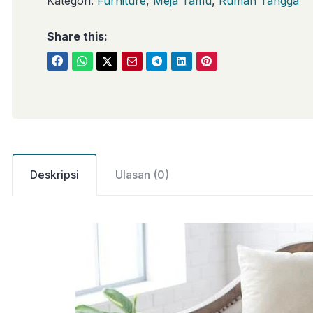
Kategori:
Furniture
,
Meja Tamu
,
Rumah Tangga
Share this:
Deskripsi
Ulasan (0)