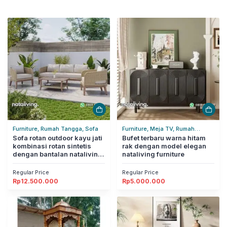
Furniture, Rumah Tangga, Sofa
Furniture, Meja TV, Rumah
Sofa rotan outdoor kayu jati
Tangga
Bufet terbaru warna hitam
kombinasi rotan sintetis
rak dengan model elegan
dengan bantalan nataliving
nataliving furniture
furniture
Regular Price
Regular Price
Rp
12.500.000
Rp
5.000.000