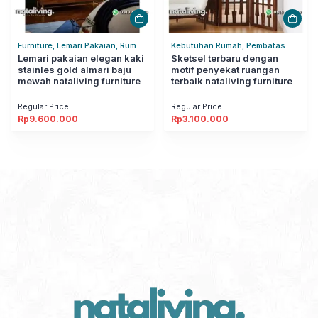
Furniture, Lemari Pakaian, Rumah
Kebutuhan Rumah, Pembatas
Tangga
Lemari pakaian elegan kaki
Ruangan, Rumah Tangga
Sketsel terbaru dengan
stainles gold almari baju
motif penyekat ruangan
mewah nataliving furniture
terbaik nataliving furniture
Regular Price
Regular Price
Rp
9.600.000
Rp
3.100.000