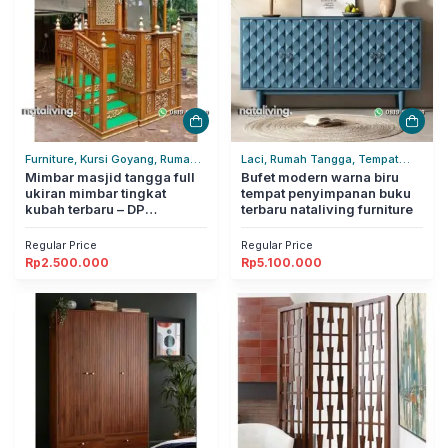
Furniture, Kursi Goyang, Rumah
Laci, Rumah Tangga, Tempat
Tangga
Mimbar masjid tangga full
Penyimpanan
Bufet modern warna biru
ukiran mimbar tingkat
tempat penyimpanan buku
kubah terbaru – DP
terbaru nataliving furniture
nataliving furniture
Regular Price
Regular Price
Rp
2.500.000
Rp
5.100.000