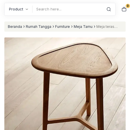
0
Search
›
›
›
›
Beranda
Rumah Tangga
Furniture
Meja Tamu
Meja teras
terbaik meja kekinian nataliving furniture