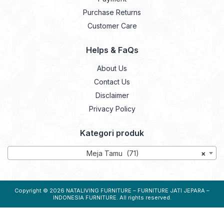
Purchase Returns
Customer Care
Helps & FaQs
About Us
Contact Us
Disclaimer
Privacy Policy
Kategori produk
Meja Tamu (71)
×
Copyright © 2026
NATALIVING FURNITURE – FURNITURE JATI JEPARA –
INDONESIA FURNITURE
. All rights reserved.