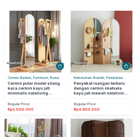
Cermin Badan, Furniture, Rumah
Kebutuhan Rumah, Pembatas
Tangga
Cermin putar model silang
Ruangan, Rumah Tangga
Penyekat ruangan terbaru
kaca cermin kayu jati
dengan cermin sketsela
minimalis nataliving
kayu jati mewah nataliving
furniture
furniture
Regular Price
Regular Price
Rp
3.000.000
Rp
4.800.000