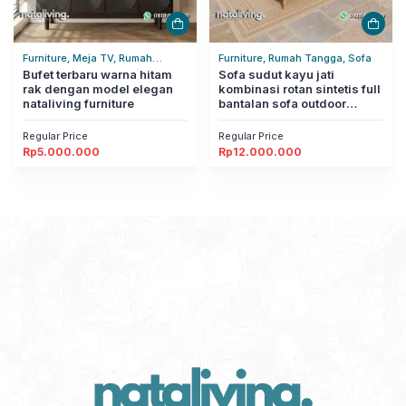
Furniture, Meja TV, Rumah
Furniture, Rumah Tangga, Sofa
Tangga
Bufet terbaru warna hitam
Sofa sudut kayu jati
rak dengan model elegan
kombinasi rotan sintetis full
nataliving furniture
bantalan sofa outdoor
modern nataliving furniture
Regular Price
Regular Price
Rp
5.000.000
Rp
12.000.000