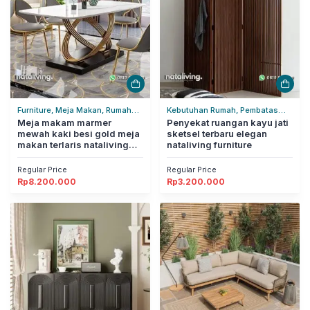
Furniture, Meja Makan, Rumah
Kebutuhan Rumah, Pembatas
Tangga
Meja makam marmer
Ruangan, Rumah Tangga
Penyekat ruangan kayu jati
mewah kaki besi gold meja
sketsel terbaru elegan
makan terlaris nataliving
nataliving furniture
furniture
Regular Price
Regular Price
Rp
8.200.000
Rp
3.200.000