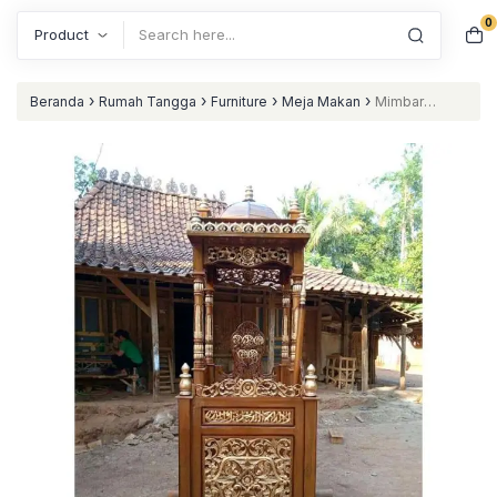
0
Search
›
›
›
›
Beranda
Rumah Tangga
Furniture
Meja Makan
Mimbar
masjid kayu jati mimbar murah natural nataliving furniture