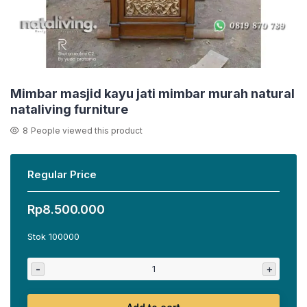
Mimbar masjid kayu jati mimbar murah natural
nataliving furniture
8
People viewed this product
Regular Price
Rp
8.500.000
Stok 100000
-
+