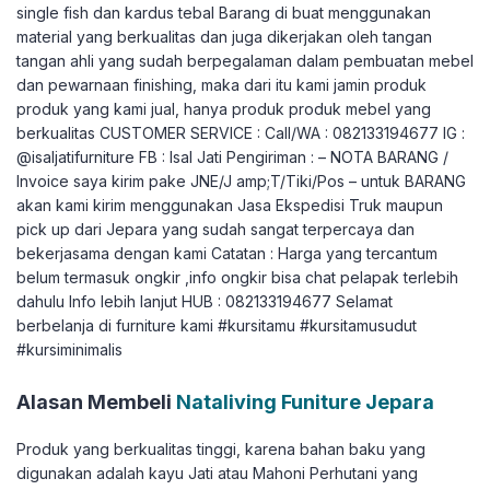
single fish dan kardus tebal Barang di buat menggunakan
material yang berkualitas dan juga dikerjakan oleh tangan
tangan ahli yang sudah berpegalaman dalam pembuatan mebel
dan pewarnaan finishing, maka dari itu kami jamin produk
produk yang kami jual, hanya produk produk mebel yang
berkualitas CUSTOMER SERVICE : Call/WA : 082133194677 IG :
@isaljatifurniture FB : Isal Jati Pengiriman : – NOTA BARANG /
Invoice saya kirim pake JNE/J amp;T/Tiki/Pos – untuk BARANG
akan kami kirim menggunakan Jasa Ekspedisi Truk maupun
pick up dari Jepara yang sudah sangat terpercaya dan
bekerjasama dengan kami Catatan : Harga yang tercantum
belum termasuk ongkir ,info ongkir bisa chat pelapak terlebih
dahulu Info lebih lanjut HUB : 082133194677 Selamat
berbelanja di furniture kami #kursitamu #kursitamusudut
#kursiminimalis
Alasan Membeli
Nataliving Funiture Jepara
Produk yang berkualitas tinggi, karena bahan baku yang
digunakan adalah kayu Jati atau Mahoni Perhutani yang