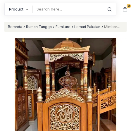
0
Search
›
›
›
›
Beranda
Rumah Tangga
Furniture
Lemari Pakaian
Mimbar
masjid kubah terlaris mimbar kayu jati murah – DP nataliving
furniture