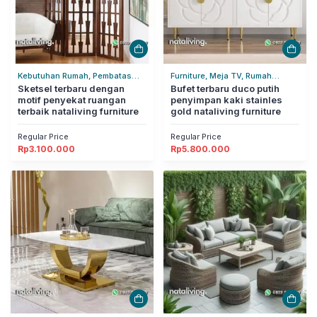
Kebutuhan Rumah, Pembatas
Furniture, Meja TV, Rumah
Ruangan, Rumah Tangga
Sketsel terbaru dengan
Tangga
Bufet terbaru duco putih
motif penyekat ruangan
penyimpan kaki stainles
terbaik nataliving furniture
gold nataliving furniture
Regular Price
Regular Price
Rp
3.100.000
Rp
5.800.000