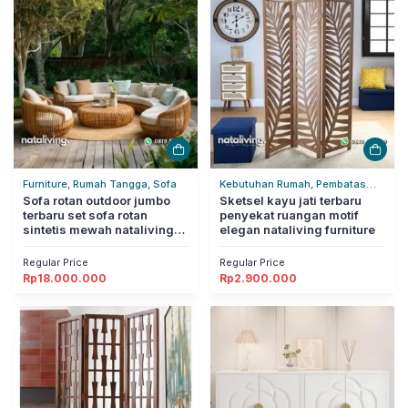
Furniture, Rumah Tangga, Sofa
Kebutuhan Rumah, Pembatas
Sofa rotan outdoor jumbo
Ruangan, Rumah Tangga
Sketsel kayu jati terbaru
terbaru set sofa rotan
penyekat ruangan motif
sintetis mewah nataliving
elegan nataliving furniture
furniture
Regular Price
Regular Price
Rp
18.000.000
Rp
2.900.000