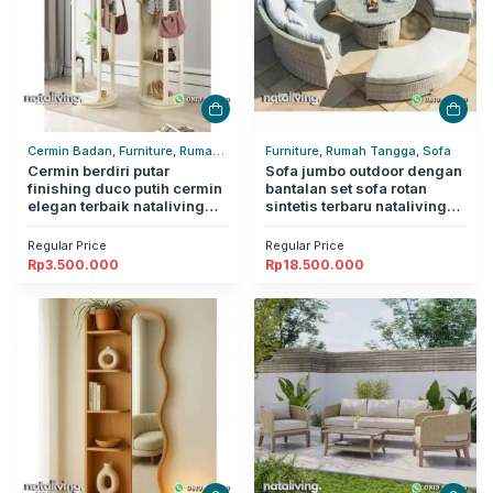
Cermin Badan, Furniture, Rumah
Furniture, Rumah Tangga, Sofa
Tangga
Cermin berdiri putar
Sofa jumbo outdoor dengan
finishing duco putih cermin
bantalan set sofa rotan
elegan terbaik nataliving
sintetis terbaru nataliving
furniture
furniture
Regular Price
Regular Price
Rp
3.500.000
Rp
18.500.000