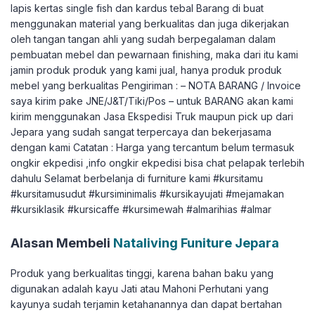
lapis kertas single fish dan kardus tebal Barang di buat
menggunakan material yang berkualitas dan juga dikerjakan
oleh tangan tangan ahli yang sudah berpegalaman dalam
pembuatan mebel dan pewarnaan finishing, maka dari itu kami
jamin produk produk yang kami jual, hanya produk produk
mebel yang berkualitas Pengiriman : – NOTA BARANG / Invoice
saya kirim pake JNE/J&T/Tiki/Pos – untuk BARANG akan kami
kirim menggunakan Jasa Ekspedisi Truk maupun pick up dari
Jepara yang sudah sangat terpercaya dan bekerjasama
dengan kami Catatan : Harga yang tercantum belum termasuk
ongkir ekpedisi ,info ongkir ekpedisi bisa chat pelapak terlebih
dahulu Selamat berbelanja di furniture kami #kursitamu
#kursitamusudut #kursiminimalis #kursikayujati #mejamakan
#kursiklasik #kursicaffe #kursimewah #almarihias #almar
Alasan Membeli
Nataliving Funiture Jepara
Produk yang berkualitas tinggi, karena bahan baku yang
digunakan adalah kayu Jati atau Mahoni Perhutani yang
kayunya sudah terjamin ketahanannya dan dapat bertahan