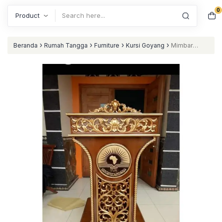
0
Search
›
›
›
›
Beranda
Rumah Tangga
Furniture
Kursi Goyang
Mimbar
podium terbaru kayu jati mimbar mushola nataliving furniture