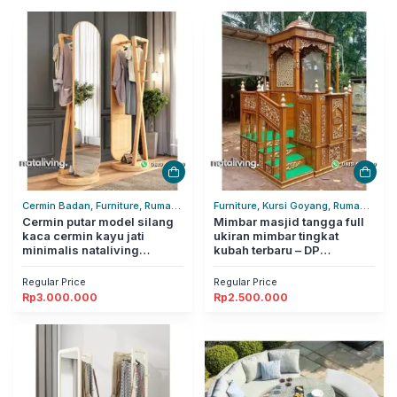
Cermin Badan, Furniture, Rumah
Furniture, Kursi Goyang, Rumah
Tangga
Cermin putar model silang
Tangga
Mimbar masjid tangga full
kaca cermin kayu jati
ukiran mimbar tingkat
minimalis nataliving
kubah terbaru – DP
furniture
nataliving furniture
Regular Price
Regular Price
Rp
3.000.000
Rp
2.500.000