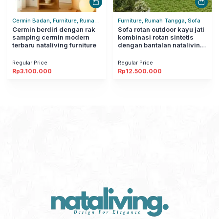
Cermin Badan, Furniture, Rumah
Furniture, Rumah Tangga, Sofa
Tangga
Cermin berdiri dengan rak
Sofa rotan outdoor kayu jati
samping cermin modern
kombinasi rotan sintetis
terbaru nataliving furniture
dengan bantalan nataliving
furniture
Regular Price
Regular Price
Rp
3.100.000
Rp
12.500.000