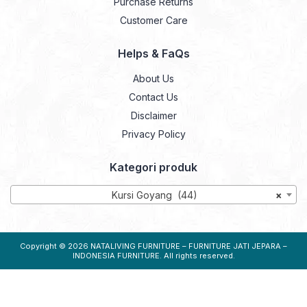
Purchase Returns
Customer Care
Helps & FaQs
About Us
Contact Us
Disclaimer
Privacy Policy
Kategori produk
Kursi Goyang (44)
×
Copyright © 2026
NATALIVING FURNITURE – FURNITURE JATI JEPARA –
INDONESIA FURNITURE
. All rights reserved.