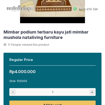
Mimbar podium terbaru kayu jati mimbar
mushola nataliving furniture
11
People viewed this product
Regular Price
Rp
4.000.000
Stok 100000
-
+