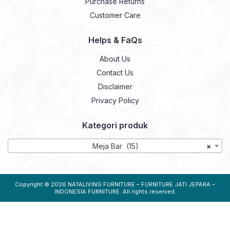
Purchase Returns
Customer Care
Helps & FaQs
About Us
Contact Us
Disclaimer
Privacy Policy
Kategori produk
Meja Bar (15)
×
Copyright © 2026
NATALIVING FURNITURE – FURNITURE JATI JEPARA –
INDONESIA FURNITURE
. All rights reserved.