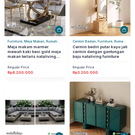
Furniture, Meja Makan, Rumah
Cermin Badan, Furniture, Rumah
Tangga
Meja makam marmer
Tangga
Cermin bediri putar kayu jati
mewah kaki besi gold meja
cermin dengan gantungan
makan terlaris nataliving
baju nataliving furniture
furniture
Regular Price
Regular Price
Rp
8.200.000
Rp
3.200.000