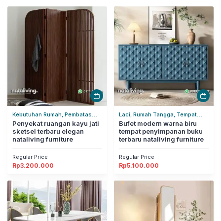
Kebutuhan Rumah, Pembatas
Laci, Rumah Tangga, Tempat
Ruangan, Rumah Tangga
Penyekat ruangan kayu jati
Penyimpanan
Bufet modern warna biru
sketsel terbaru elegan
tempat penyimpanan buku
nataliving furniture
terbaru nataliving furniture
Regular Price
Regular Price
Rp
3.200.000
Rp
5.100.000