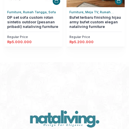
Furniture, Rumah Tangga, Sofa
Furniture, Meja TV, Rumah
DP set sofa custom rotan
Tangga
Bufet terbaru finishing hijau
sintetis outdoor (pesanan
army bufet custom elegan
pribadi) nataliving furniture
nataliving furniture
Regular Price
Regular Price
Rp
5.000.000
Rp
5.200.000