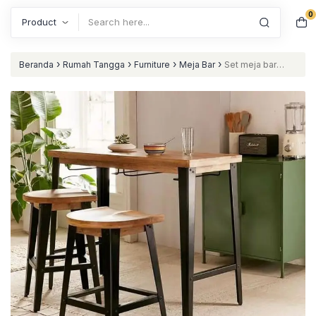
0
Search
›
›
›
›
Beranda
Rumah Tangga
Furniture
Meja Bar
Set meja bar
modern besi kombinasi kayu jati dudukan lengkung nataliving
furniture