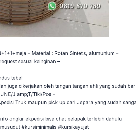
1+1+meja – Material : Rotan Sintetis, alumunium –
request sesuai keinginan –
rdus tebal
dan juga dikerjakan oleh tangan tangan ahli yang sudah b
 JNE/J amp;T/Tiki/Pos –
disi Truk maupun pick up dari Jepara yang sudah sanga
fo ongkir ekpedisi bisa chat pelapak terlebih dahulu
amusudut #kursiminimalis #kursikayujati