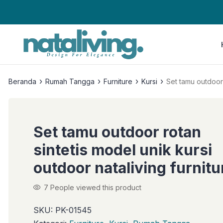
›
›
›
›
Beranda
Rumah Tangga
Furniture
Kursi
Set tamu outdoor 
Set tamu outdoor rotan
sintetis model unik kursi
outdoor nataliving furnitu
7
People viewed this product
SKU:
PK-01545