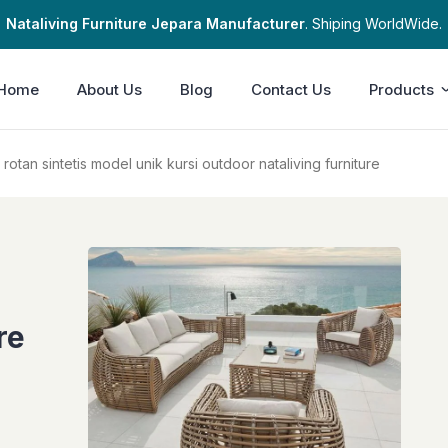
Nataliving Furniture Jepara Manufacturer
. Shiping WorldWide.
Home
About Us
Blog
Contact Us
Products
rotan sintetis model unik kursi outdoor nataliving furniture
re