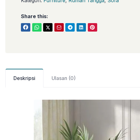
Kategori:
Furniture
,
Rumah Tangga
,
Sofa
Share this:
Deskripsi
Ulasan (0)