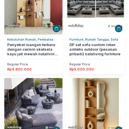
Kebutuhan Rumah, Pembatas
Furniture, Rumah Tangga, Sofa
Ruangan, Rumah Tangga
Penyekat ruangan terbaru
DP set sofa custom rotan
dengan cermin sketsela
sintetis outdoor (pesanan
kayu jati mewah nataliving
pribadi) nataliving furniture
furniture
Regular Price
Regular Price
Rp
4.800.000
Rp
5.000.000