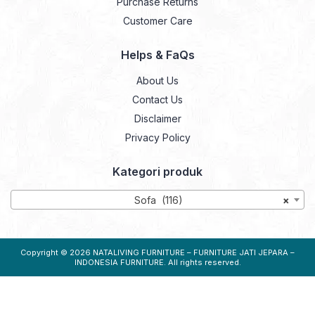
Purchase Returns
Customer Care
Helps & FaQs
About Us
Contact Us
Disclaimer
Privacy Policy
Kategori produk
Sofa (116)
×
Copyright © 2026
NATALIVING FURNITURE – FURNITURE JATI JEPARA –
INDONESIA FURNITURE
. All rights reserved.