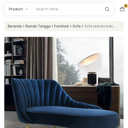
0
Search
›
›
›
›
Beranda
Rumah Tangga
Furniture
Sofa
Sofa terbaru kaki
besi stanless sofa retro terlaris nataliving furniture