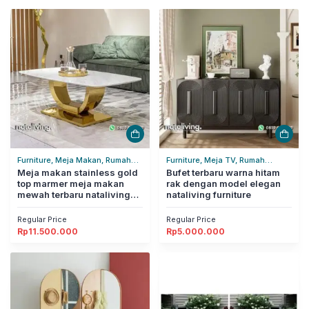
Furniture, Meja Makan, Rumah
Furniture, Meja TV, Rumah
Tangga
Meja makan stainless gold
Tangga
Bufet terbaru warna hitam
top marmer meja makan
rak dengan model elegan
mewah terbaru nataliving
nataliving furniture
furniture
Regular Price
Regular Price
Rp
11.500.000
Rp
5.000.000