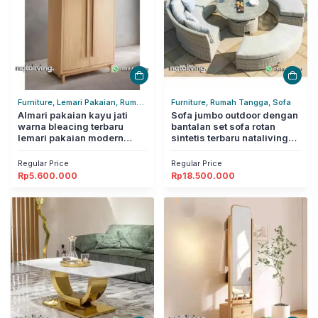
Furniture, Lemari Pakaian, Rumah
Furniture, Rumah Tangga, Sofa
Tangga
Almari pakaian kayu jati
Sofa jumbo outdoor dengan
warna bleacing terbaru
bantalan set sofa rotan
lemari pakaian modern
sintetis terbaru nataliving
nataliving furniture
furniture
Regular Price
Regular Price
Rp
5.600.000
Rp
18.500.000