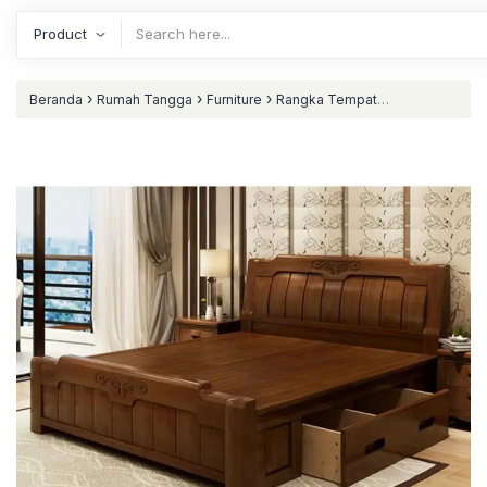
›
›
›
Beranda
Rumah Tangga
Furniture
Rangka Tempat
›
Tidur
Tempat tidur mewah kayu jati terbaik dipan klasik dengan
laci nataliving furniture