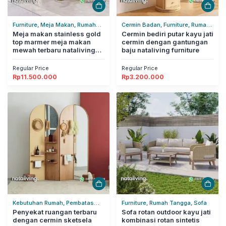
Furniture, Meja Makan, Rumah
Cermin Badan, Furniture, Rumah
Tangga
Meja makan stainless gold
Tangga
Cermin bediri putar kayu jati
top marmer meja makan
cermin dengan gantungan
mewah terbaru nataliving
baju nataliving furniture
furniture
Regular Price
Regular Price
Rp
11.500.000
Rp
3.200.000
Kebutuhan Rumah, Pembatas
Furniture, Rumah Tangga, Sofa
Ruangan, Rumah Tangga
Penyekat ruangan terbaru
Sofa rotan outdoor kayu jati
dengan cermin sketsela
kombinasi rotan sintetis