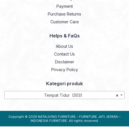
Payment
Purchase Returns
Customer Care
Helps & FaQs
About Us
Contact Us
Disclaimer
Privacy Policy
Kategori produk
Tempat Tidur (303)
×
Copyright © 2026
NATALIVING FURNITURE – FURNITURE JATI JEPARA –
INDONESIA FURNITURE
. All rights reserved.