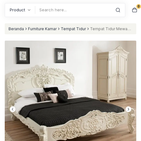
0
Search
›
›
›
Beranda
Furniture Kamar
Tempat Tidur
Tempat Tidur Mewah
Rococo Putih nataliving furniture